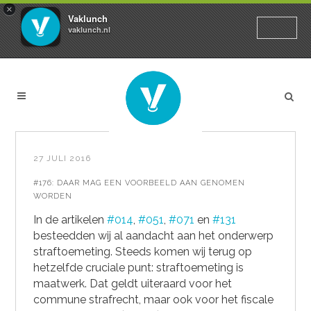
×
Vaklunch
vaklunch.nl
27 JULI 2016
#176: DAAR MAG EEN VOORBEELD AAN GENOMEN
WORDEN
In de artikelen
#014
,
#051
,
#071
en
#131
besteedden wij al aandacht aan het onderwerp
straftoemeting. Steeds komen wij terug op
hetzelfde cruciale punt: straftoemeting is
maatwerk. Dat geldt uiteraard voor het
commune strafrecht, maar ook voor het fiscale